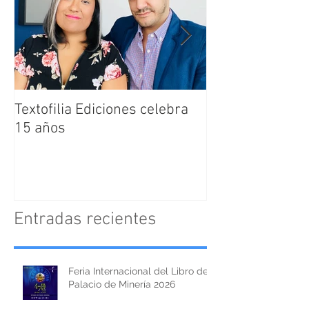
Textofilia Ediciones celebra
Jacqueline San
15 años
nombrada como
Directora Editor
Textofilia Edici
Entradas recientes
Feria Internacional del Libro del
Palacio de Minería 2026