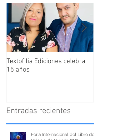
Textofilia Ediciones celebra
Jacqueline San
15 años
nombrada como
Directora Editor
Textofilia Edici
Entradas recientes
Feria Internacional del Libro del