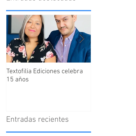
Textofilia Ediciones celebra
Jacqueline San
15 años
nombrada como
Directora Editor
Textofilia Edici
Entradas recientes