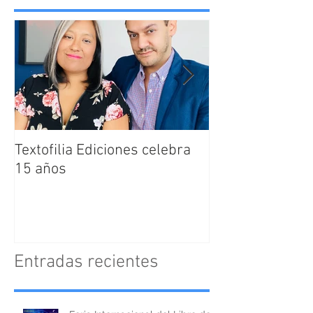
Textofilia Ediciones celebra
Jacqueline San
15 años
nombrada como
Directora Editor
Textofilia Edici
Entradas recientes