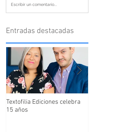
Escribir un comentario...
Entradas destacadas
Textofilia Ediciones celebra
Jacqueline San
15 años
nombrada como
Directora Editor
Textofilia Edici