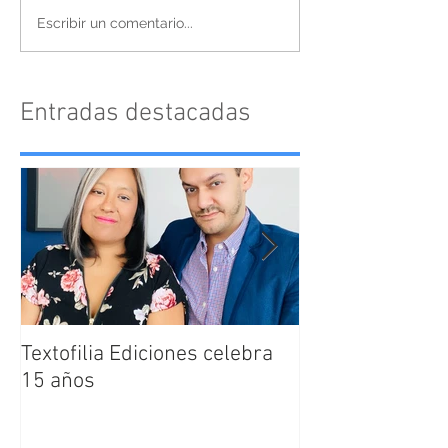
Escribir un comentario...
Entradas destacadas
Textofilia Ediciones celebra
Jacqueline San
15 años
nombrada como
Directora Editor
Textofilia Edici