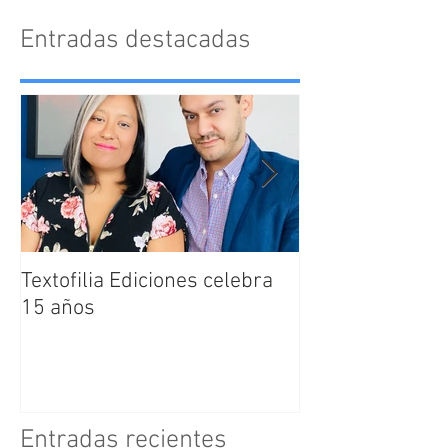
Entradas destacadas
Textofilia Ediciones celebra
Jacqueline San
15 años
nombrada como
Directora Editor
Textofilia Edici
Entradas recientes