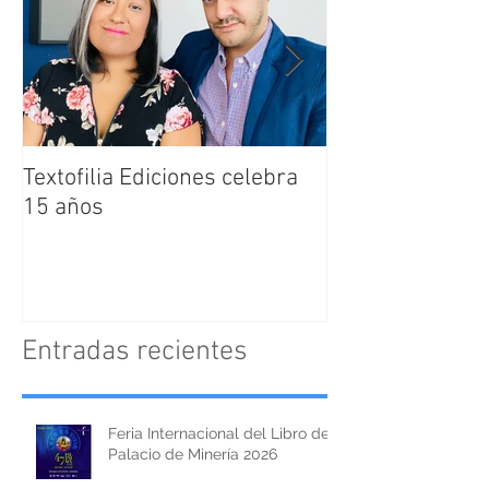
Textofilia Ediciones celebra
Jacqueline San
15 años
nombrada como
Directora Editor
Textofilia Edici
Entradas recientes
Feria Internacional del Libro del
Palacio de Minería 2026