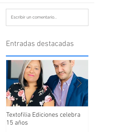
Escribir un comentario...
Entradas destacadas
Textofilia Ediciones celebra
Jacqueline San
15 años
nombrada como
Directora Editor