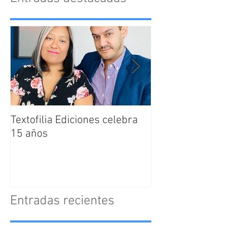
Textofilia Ediciones celebra
Jacqueline San
15 años
nombrada como
Directora Editor
Textofilia Edici
Entradas recientes