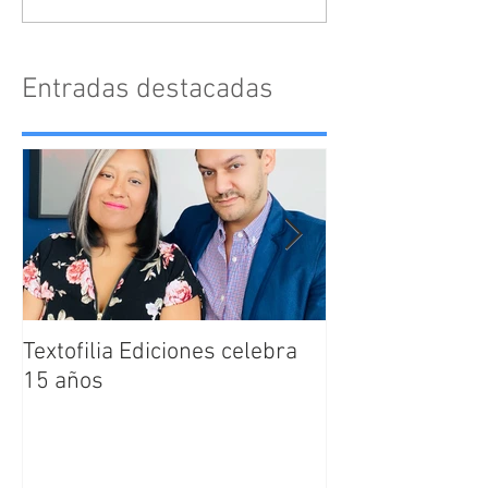
Entradas destacadas
Textofilia Ediciones celebra
Jacqueline San
15 años
nombrada como
Directora Editor
Textofilia Edici