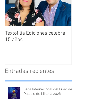
Textofilia Ediciones celebra
Jacqueline San
15 años
nombrada como
Directora Editor
Textofilia Edici
Entradas recientes
Feria Internacional del Libro del
Palacio de Minería 2026