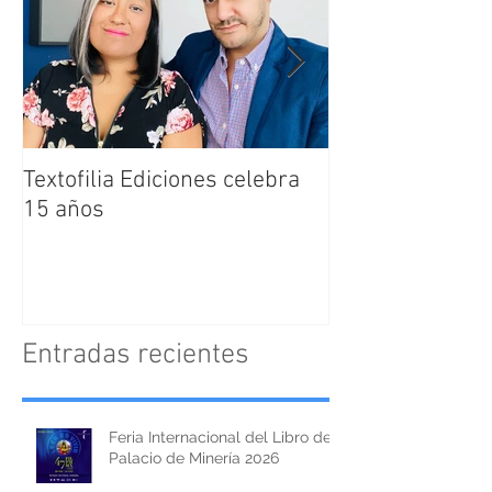
Textofilia Ediciones celebra
Jacqueline San
15 años
nombrada como
Directora Editor
Textofilia Edici
Entradas recientes
Feria Internacional del Libro del
Palacio de Minería 2026