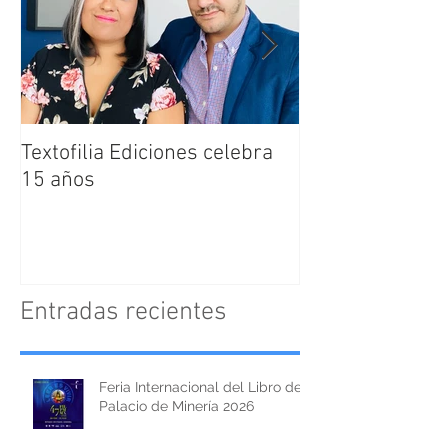
Textofilia Ediciones celebra
Jacqueline San
15 años
nombrada como
Directora Editor
Textofilia Edici
Entradas recientes
Feria Internacional del Libro del
Palacio de Minería 2026