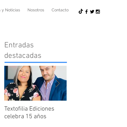
 y Noticias
Nosotros
Contacto
Entradas
destacadas
Textofilia Ediciones
Jacqueline Santos es
celebra 15 años
nombrada como nuev
Directora Editorial de