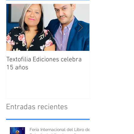
Textofilia Ediciones celebra
Jacqueline San
15 años
nombrada como
Directora Editor
Textofilia Edici
Entradas recientes
Feria Internacional del Libro del